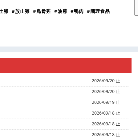
土雞
#放山雞
#烏骨雞
#油雞
#鴨肉
#調理食品
2026/09/20 止
2026/09/20 止
2026/09/19 止
2026/09/18 止
2026/09/18 止
2026/09/18 止