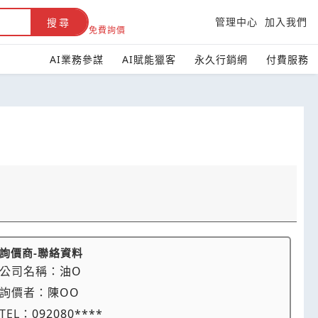
管理中心
加入我們
搜尋
免費詢價
AI業務參謀
AI賦能獵客
永久行銷網
付費服務
詢價商-聯絡資料
公司名稱：
油O
詢價者：
陳OO
TEL：
092080****