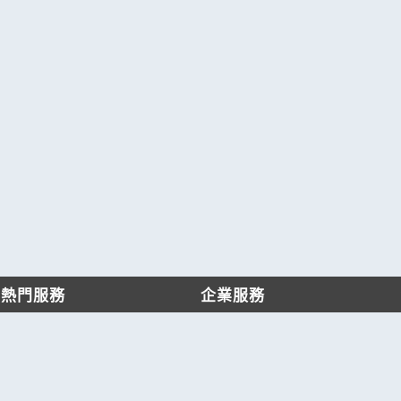
熱門服務
企業服務
找服務
付費服務
找產品
加入我們
產業資訊
管理中心