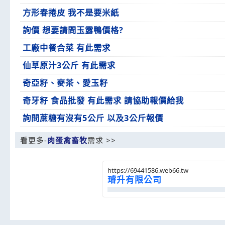
方形春捲皮 我不是要米紙
詢價 想要請問玉露鴨價格?
工廠中餐合菜 有此需求
仙草原汁3公斤 有此需求
奇亞籽、麥茶、愛玉籽
奇牙籽 食品批發 有此需求 請協助報價給我
詢問蔗糖有沒有5公斤 以及3公斤報價
看更多-
肉蛋禽畜牧
需求 >>
https://69441586.web66.tw
璿升有限公司