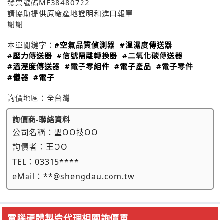
發票號碼MF38480722
請協助提供原廠產地證明和進口報單
謝謝
本單關鍵字：
#空氣品質偵測器
#溫濕度傳送器
#壓力傳送器
#信號隔離轉換器
#二氧化碳傳送器
#溫溼度傳送器
#電子零組件
#電子產品
#電子零件
#儀器
#電子
詢價地區：
全台灣
詢價商-聯絡資料
公司名稱：
聖OO技OO
詢價者：
王OO
TEL：
03315****
eMail：
**@shengdau.com.tw
電腦硬體製造代理相關詢價單