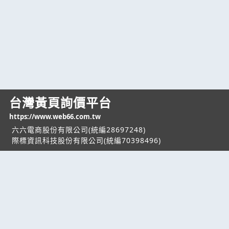
台灣黃頁詢價平台
https://www.web66.com.tw
六六電商股份有限公司(統編28697248)
際標資訊科技股份有限公司(統編70398496)
熱門服務
企業服務
幫助
找服務
付費服務
客服中心
找產品
加入我們
服務條款/隱私權
政策
產業資訊
管理中心