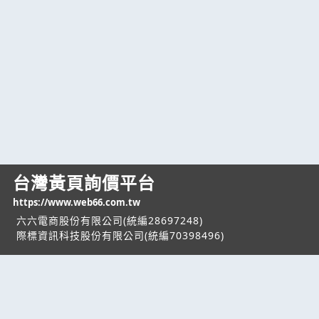
台灣黃頁詢價平台
https://www.web66.com.tw
六六電商股份有限公司(統編28697248)
際標資訊科技股份有限公司(統編70398496)
熱門服務
企業服務
幫助
找服務
付費服務
客服中心