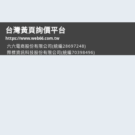
台灣黃頁詢價平台
https://www.web66.com.tw
六六電商股份有限公司(統編28697248)
際標資訊科技股份有限公司(統編70398496)
熱門服務
企業服務
幫助
找服務
付費服務
客服中心
找產品
加入我們
服務條款/隱私權
政策
產業資訊
管理中心
要報價
要詢價