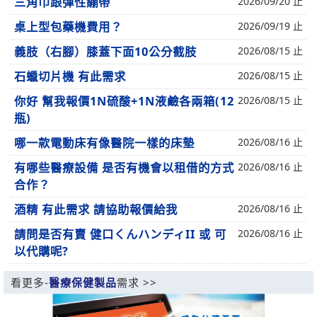
三角巾跟彈性繃帶
2026/09/20 止
桌上型包藥機費用？
2026/09/19 止
義肢（右腳）膝蓋下面10公分截肢
2026/08/15 止
石蠟切片機 有此需求
2026/08/15 止
你好 幫我報價1N硫酸+1N液鹼各兩箱(12
2026/08/15 止
瓶)
哪一款電動床有像醫院一樣的床墊
2026/08/16 止
有哪些醫療設備 是否有機會以租借的方式
2026/08/16 止
合作？
酒精 有此需求 請協助報價給我
2026/08/16 止
請問是否有賣 健口くんハンディII 或 可
2026/08/16 止
以代購呢?
看更多-
醫療保健製品
需求 >>