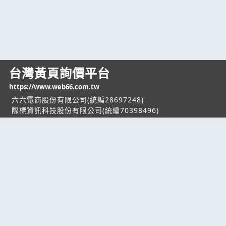
台灣黃頁詢價平台
https://www.web66.com.tw
六六電商股份有限公司(統編28697248)
際標資訊科技股份有限公司(統編70398496)
熱門服務
企業服務
幫助
找服務
付費服務
客服中心
找產品
加入我們
服務條款/隱私權
政策
產業資訊
管理中心
要報價
要詢價