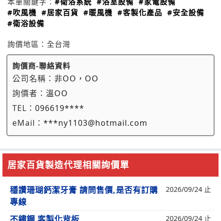
本單關鍵字：
#衛浴系統
#浴室設備
#家電設備
#吹風機
#居家百貨
#暖風機
#客製化產品
#安全設備
#衛浴設備
詢價地區：
全台灣
詢價商-聯絡資料
公司名稱：
非OO，OO
詢價者：
溫OO
TEL：
096619****
eMail：
***ny1103@hotmail.com
居家百貨製造代理相關詢價單
穩讚珊瑚鈣潔牙膏 請問售價,是否有訂購
2026/09/24 止
專線
不鏽鋼 客製化背板
2026/09/24 止