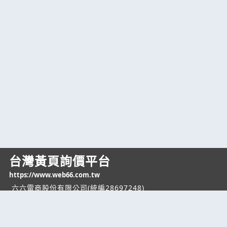
台灣黃頁詢價平台
https://www.web66.com.tw
六六電商股份有限公司(統編28697248)
際標資訊科技股份有限公司(統編70398496)
熱門服務
企業服務
幫助