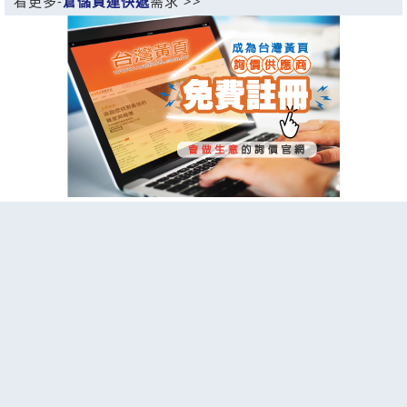
看更多-
倉儲貨運快遞
需求 >>