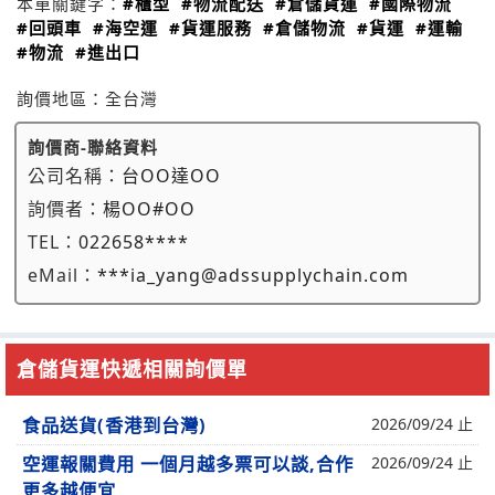
本單關鍵字：
#櫃型
#物流配送
#倉儲貨運
#國際物流
#回頭車
#海空運
#貨運服務
#倉儲物流
#貨運
#運輸
#物流
#進出口
詢價地區：
全台灣
詢價商-聯絡資料
公司名稱：
台OO達OO
詢價者：
楊OO#OO
TEL：
022658****
eMail：
***ia_yang@adssupplychain.com
倉儲貨運快遞相關詢價單
食品送貨(香港到台灣)
2026/09/24 止
空運報關費用 一個月越多票可以談,合作
2026/09/24 止
更多越便宜