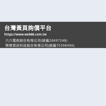
台灣黃頁詢價平台
https://www.web66.com.tw
六六電商股份有限公司(統編28697248)
際標資訊科技股份有限公司(統編70398496)
熱門服務
企業服務
幫助
找服務
付費服務
客服中心
找產品
加入我們
服務條款/隱私權
政策
產業資訊
管理中心
要報價
要詢價