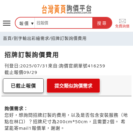
報價
搜尋
免費詢價
首頁
/
割字輸出彩繪需求
/
招牌訂製詢價費用
招牌訂製詢價費用
刊登日:2025/07/31
來自:詢價官網
單號416259
截止報價09/29
已截止報價
提交類似詢價需求
詢價需求：
您好，想詢問招牌訂製的費用，以及是否包含安裝服務（地
點在林口）？招牌尺寸為200cm*50cm，且需要2個。 希
望能寄mail1報價單，謝謝。