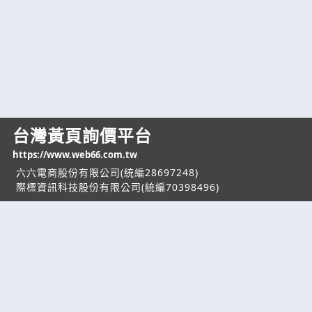
台灣黃頁詢價平台
https://www.web66.com.tw
六六電商股份有限公司(統編28697248)
際標資訊科技股份有限公司(統編70398496)
熱門服務
企業服務
幫助
找服務
付費服務
客服中心
找產品
加入我們
服務條款/隱私權
政策
產業資訊
管理中心