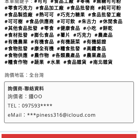
本單關鍵字：
#可可
#食品工廠
#零嘴
#無糖可可粉
#零食巧克力
#食品加工廠
#食品批發商
#純可可粉
#食品製造廠
#熱可可
#巧克力糖果
#食品批發工廠
#可可樹
#食品供應商
#可可飲
#朱古力
#休閒食品
#其他食品批發
#零食
#健康食品
#小吃
#餅乾
#食材批發
#膨化食品
#薯片
#巧克力
#農產品
#有機農業
#有機食品
#有機蔬菜
#有機認證
#食物批發
#康全有機
#糧食批發
#高纖食品
#食物供應
#農作物
#各類農產品
#農業產品
#糧食作物
#蔬果
#水果
#食品雜貨
#南北雜貨
詢價地區：
全台灣
詢價商-聯絡資料
詢價者：
鍾OO
TEL：
097593****
eMail：
***piness316@icloud.com