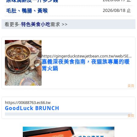
原味潤餅皮一斤多少錢
毛肚、鴨腸、黃喉
2026/08/18 止
看更多-
特色美食小吃
需求 >>
https://gingerduckstew.jetbean.com.tw/web/SEC?
postId=1356442
嘉義深夜美食指南，夜貓族專屬的暖
胃火鍋
https://00688763.ec66.tw
GoodLuck BRUNCH