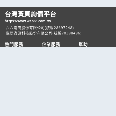
台灣黃頁詢價平台
https://www.web66.com.tw
六六電商股份有限公司(統編28697248)
際標資訊科技股份有限公司(統編70398496)
熱門服務
企業服務
幫助
找服務
付費服務
客服中心
找產品
加入我們
服務條款/隱私權
政策
產業資訊
管理中心
要報價
要詢價
聯名網站
六六工商服務網
六六工商詢價服務網