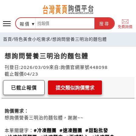
報價
搜尋
免費詢價
首頁
/
特色美食小吃需求
/
想詢問營養三明治的麵包體
想詢問營養三明治的麵包體
刊登日:2026/03/09
來自:詢價官網
單號448098
截止報價04/23
已截止報價
提交類似詢價需求
詢價需求：
想詢價營養三明治的麵包體，謝謝~~
本單關鍵字：
#冷凍麵團
#速凍麵團
#甜點批發