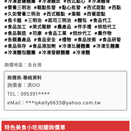
#冷凍披薩麵團
#冷凍麵皮
#西式點心
#冷凍麵食
#營養三明治
#糕點批發
#點心批發
#西式甜點
#西點
#久如營養三明治
#西式糕點
#蛋糕
#西餐甜點
#馬卡龍
#三明治
#起司三明治
#麵包
#食品代工
#食品加工
#英式鬆餅
#農產品
#伴手禮
#烘焙代工
#食品製造
#司康
#食品工業
#焙炒代工
#農作物
#各類農產品
#食品安全
#禮物
#食品技術
#食品研發
#食品保存
#食品添加劑
#冷凍比薩麵團
#冷凍生麵團
#冷凍麵包麵團
#冷凍發酵麵團
#冷凍麵
詢價地區：
全台灣
詢價商-聯絡資料
詢價者：
洪OO
TEL：
095391****
eMail：
***lykelly6633@yahoo.com.tw
特色美食小吃相關詢價單