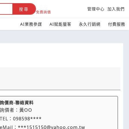
管理中心
加入我們
搜尋
免費詢價
AI業務參謀
AI賦能獵客
永久行銷網
付費服務
詢價商-聯絡資料
詢價者：
黃OO
TEL：
098598****
eMail：
***1515150@yahoo.com.tw