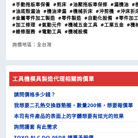
#手動拖板車保養
#剪床
#油壓拖板車保修
#漏機油
#
#油底殼漏油
#機油滲漏
#機械折床
#沖剪機
#沖床折
#金屬零件加工製造
#零件製造
#自動化設備
#零件加
#加工修理
#氣動元件
#機械五金工具
#工業五金
#機
#維修服務
#電動工具
#機械設備
詢價地區：
全台灣
工具機模具製造代理相關詢價單
請問價格多少錢？
我想要二孔熱交換器墊圈，數量200條，想要報價單
本司有件產品的表面上的字體想要有炫光的效果
詢問護套 有此需求
TOYO PLC DO-05DR 請惠予報價