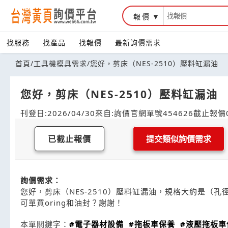
報價
找服務
找產品
找報價
最新詢價需求
首頁
/
工具機模具需求
/
您好，剪床（NES-2510）壓料缸漏油
您好，剪床（NES-2510）壓料缸漏油
刊登日:2026/04/30
來自:詢價官網
單號454626
截止報價0
已截止報價
提交類似詢價需求
詢價需求：
您好，剪床（NES-2510）壓料缸漏油，規格大約是（孔徑
可單買oring和油封？謝謝！
本單關鍵字：
#電子器材設備
#拖板車保養
#液壓拖板車