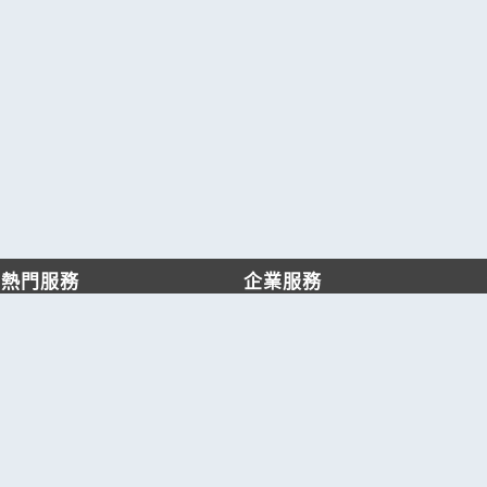
熱門服務
企業服務
找服務
付費服務
找產品
加入我們
產業資訊
管理中心
要報價
要詢價