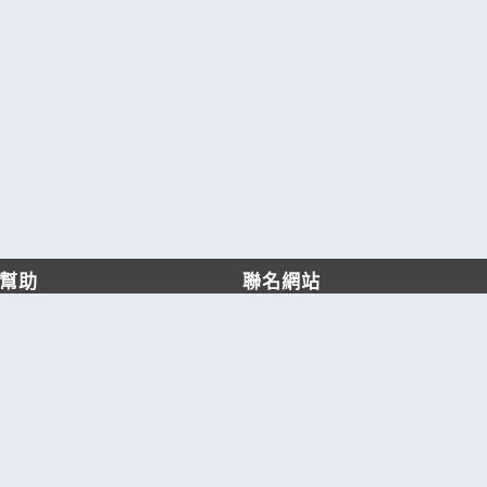
幫助
聯名網站
客服中心
六六工商服務網
服務條款/隱私權政策
六六工商詢價服務網
JB產品網
六六黃頁
台灣黃頁｜求報價