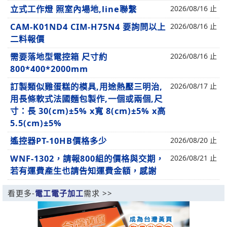
立式工作燈 照室內場地,line聯繫
2026/08/16 止
CAM-K01ND4 CIM-H75N4 要詢問以上
2026/08/16 止
二料報價
需要落地型電控箱 尺寸約
2026/08/16 止
800*400*2000mm
訂製類似雞蛋糕的模具,用途熱壓三明治,
2026/08/17 止
用長條軟式法國麵包製作,一個或兩個,尺
寸：長 30(cm)±5% x寬 8(cm)±5% x高
5.5(cm)±5%
遙控器PT-10HB價格多少
2026/08/20 止
WNF-1302，請報800組的價格與交期，
2026/08/21 止
若有運費產生也請告知運費金額，感謝
看更多-
電工電子加工
需求 >>