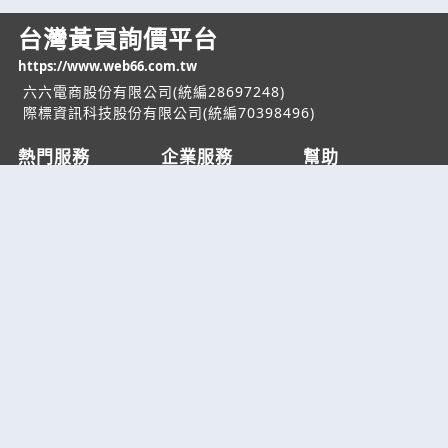
台灣黃頁詢價平台
https://www.web66.com.tw
六六電商股份有限公司(統編28697248)
際標資訊科技股份有限公司(統編70398496)
熱門服務
企業服務
幫助
找服務
付費服務
客服中心
找產品
加入我們
服務條款/隱私權
政策
產業資訊
管理中心
要報價
要詢價
聯名網站
六六工商服務網
六六工商詢價服務網