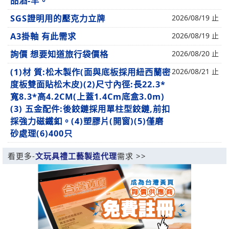
品酒-羊。
SGS證明用的壓克力立牌
2026/08/19 止
A3掛軸 有此需求
2026/08/19 止
詢價 想要知道旅行袋價格
2026/08/20 止
(1)材 質:松木製作(面與底板採用紐西蘭密
2026/08/21 止
度板雙面貼松木皮)(2)尺寸內徑:長22.3*
寬8.3*高4.2CM(上蓋1.4Cm底盒3.0m)
(3) 五金配件:後鉸鏈採用單柱型鉸鏈,前扣
採強力磁鐵釦。(4)塑膠片(開窗)(5)僅磨
砂處理(6)400只
看更多-
文玩具禮工藝製造代理
需求 >>