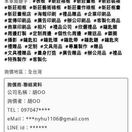
本單關鍵字：
#表框
#新莊裱框
#新莊畫框
#新莊裝裱
#新莊相框
#新莊藝術裱框
#新莊畫作裱框
#新莊框畫
#新莊畫框店
#海報印刷
#禮品贈品
#企業印刷品
#宣傳印刷品
#廣告印刷品
#辦公印刷品
#客製化商品
#商業印刷品
#相片
#禮品公司
#欣儷禮品
#鑰匙圈
#周邊訂製
#定制周邊
#個性化周邊
#贈送品
#鎖圈
#攝影
#鑰匙扣
#鑰匙環
#鑰匙帶
#鑰匙鏈
#鑰匙夾
#禮贈品
#定制
#文具用品
#專屬製作
#贈品
#文具禮贈品
#量身打造
#廣告贈品
#辦公用品
#禮品
#特殊製作
#客製化
詢價地區：
全台灣
詢價商-聯絡資料
公司名稱：
胡OO
詢價者：
胡OO
TEL：
097047****
eMail：
***nyhu1106@gmail.com
LINE id：
******