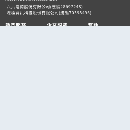
六六電商股份有限公司(統編28697248)
際標資訊科技股份有限公司(統編70398496)
熱門服務
企業服務
幫助
找服務
付費服務
客服中心
找產品
加入我們
服務條款/隱私權
政策
產業資訊
管理中心
要報價
要詢價
聯名網站
六六工商服務網
六六工商詢價服務網
JB產品網
六六黃頁
台灣黃頁｜求報價
B2BKO