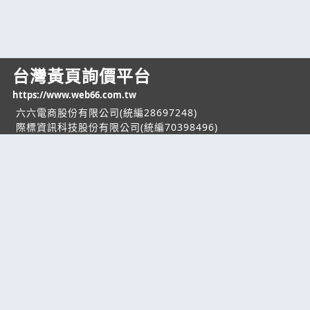
台灣黃頁詢價平台
https://www.web66.com.tw
六六電商股份有限公司(統編28697248)
際標資訊科技股份有限公司(統編70398496)
熱門服務
企業服務
幫助
找服務
付費服務
客服中心
找產品
加入我們
服務條款/隱私權
政策
產業資訊
管理中心
要報價
要詢價