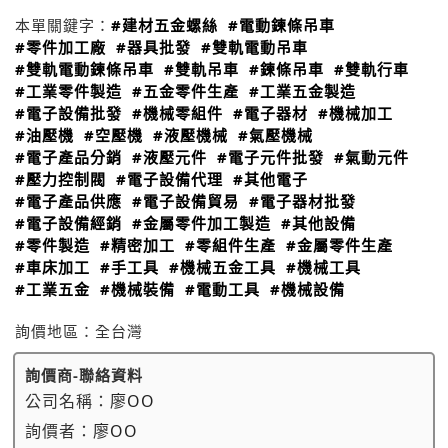
本單關鍵字：
#建材五金螺絲
#電動鍊條吊車
#零件加工廠
#器具批發
#雙軌電動吊車
#雙軌電動鍊條吊車
#雙軌吊車
#鍊條吊車
#雙軌行車
#工業零件製造
#五金零件生產
#工業五金製造
#電子設備批發
#機械零組件
#電子器材
#機械加工
#油壓機
#空壓機
#液壓機械
#氣壓機械
#電子產品分銷
#液壓元件
#電子元件批發
#氣動元件
#壓力控制閥
#電子設備代理
#其他電子
#電子產品供應
#電子設備貿易
#電子器材批發
#電子設備經銷
#金屬零件加工製造
#其他設備
#零件製造
#精密加工
#零組件生產
#金屬零件生產
#車床加工
#手工具
#機械五金工具
#機械工具
#工業五金
#機械裝備
#電動工具
#機械設備
詢價地區：
全台灣
詢價商-聯絡資料
公司名稱：
廖OO
詢價者：
廖OO