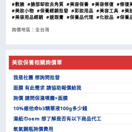
#敷臉
#臉部缷妝去角質
#美容保養
#美容修復
#修復
#美妝小物
#保養經銷批發
#彩妝用品
#美容工具
#美
#美容用品經銷
#遮瑕膏
#保養品代理
#化妝品
#保養
詢價地區：
全台灣
美妝保養相關詢價單
我是社團 想詢問批發
面膜 有此需求 請協助報價給我
詢價 請問保濕噴霧+面膜
10%維他命b3精華液100g多少錢
濕紙巾oem 想了解是否有以下商品代工
氧氣鋼瓶詢價費用