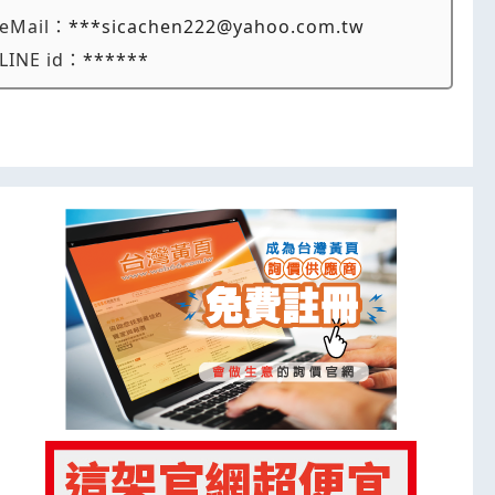
eMail：
***sicachen222@yahoo.com.tw
LINE id：
******