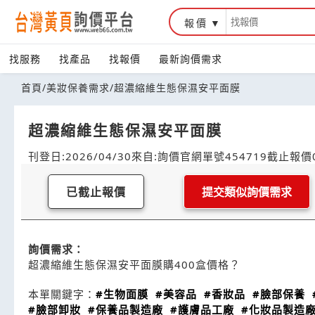
報價
找服務
找產品
找報價
最新詢價需求
首頁
/
美妝保養需求
/
超濃縮維生態保濕安平面膜
超濃縮維生態保濕安平面膜
刊登日:2026/04/30
來自:詢價官網
單號454719
截止報價0
已截止報價
提交類似詢價需求
詢價需求：
超濃縮維生態保濕安平面膜購400盒價格？
本單關鍵字：
#生物面膜
#美容品
#香妝品
#臉部保養
#臉部卸妝
#保養品製造廠
#護膚品工廠
#化妝品製造