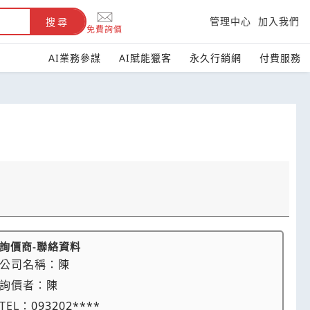
管理中心
加入我們
搜尋
免費詢價
AI業務參謀
AI賦能獵客
永久行銷網
付費服務
詢價商-聯絡資料
公司名稱：
陳
詢價者：
陳
TEL：
093202****