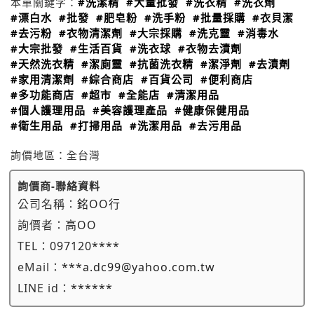
本單關鍵字：
#洗潔精
#大量批發
#洗衣精
#洗衣劑
#漂白水
#批發
#肥皂粉
#洗手粉
#批量採購
#衣貝潔
#去污粉
#衣物清潔劑
#大宗採購
#洗克靈
#消毒水
#大宗批發
#生活百貨
#洗衣球
#衣物去漬劑
#天然洗衣精
#潔廁靈
#抗菌洗衣精
#潔淨劑
#去漬劑
#家用清潔劑
#綜合商店
#百貨公司
#便利商店
#多功能商店
#超市
#全能店
#清潔用品
#個人護理用品
#美容護理產品
#健康保健用品
#衛生用品
#打掃用品
#洗潔用品
#去污用品
詢價地區：
全台灣
詢價商-聯絡資料
公司名稱：
銘OO行
詢價者：
高OO
TEL：
097120****
eMail：
***a.dc99@yahoo.com.tw
LINE id：
******