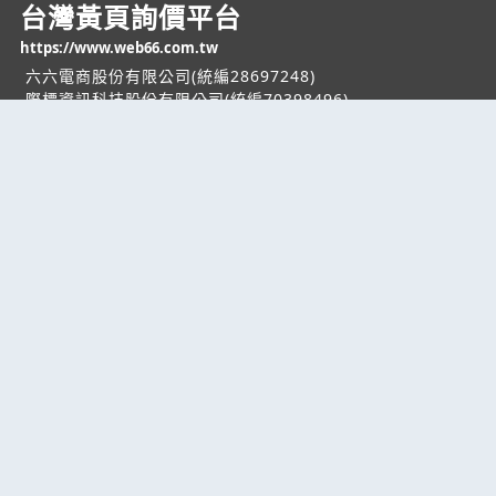
台灣黃頁詢價平台
https://www.web66.com.tw
六六電商股份有限公司(統編28697248)
際標資訊科技股份有限公司(統編70398496)
熱門服務
企業服務
幫助
找服務
付費服務
客服中心
找產品
加入我們
服務條款/隱私權
政策
產業資訊
管理中心
要報價
要詢價
聯名網站
六六工商服務網
六六工商詢價服務網
JB產品網
六六黃頁