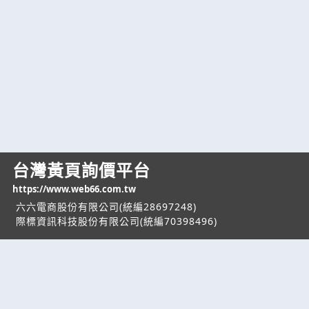
台灣黃頁詢價平台
https://www.web66.com.tw
六六電商股份有限公司(統編28697248)
際標資訊科技股份有限公司(統編70398496)
熱門服務
企業服務
幫助
找服務
付費服務
客服中心
找產品
加入我們
服務條款/隱私權