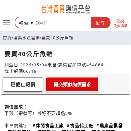
報價
搜尋
免費詢價
首頁
/
漁業水產需求
/
要買40公斤魚雜
要買40公斤魚雜
刊登日:2026/05/04
來自:詢價官網
單號454864
截止報價06/18
已截止報價
提交類似詢價需求
詢價需求：
甲殼（蝦蟹等）最好不要超過5%
本單關鍵字：
#休閒食品工廠
#食品代工廠
#農產品批發