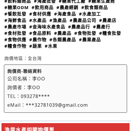
#飲料類商品
#海產批發
#糖果代工廠
#糖果生產商
#糖果ODM
#飲用商品
#農產經銷
#飲食類商品
#餐飲批發
#食材供應
#海產食品
#水產加工
#海鮮食品
#水產品
#漁產品
#農產品公司
#農產店
#農產市場
#金海味水產食品
#農產品行
#農產行
#食材批發
#食品原料
#農產品
#食物批發
#糧食批發
#食物供應
#農作物
#各類農產品
#農業產品
#糧食作物
#蔬果
#水果
詢價地區：
全台灣
詢價商-聯絡資料
公司名稱：
李OO
詢價者：
李OO
TEL：
093278****
eMail：
***32781039@gmail.com
漁業水產相關詢價單