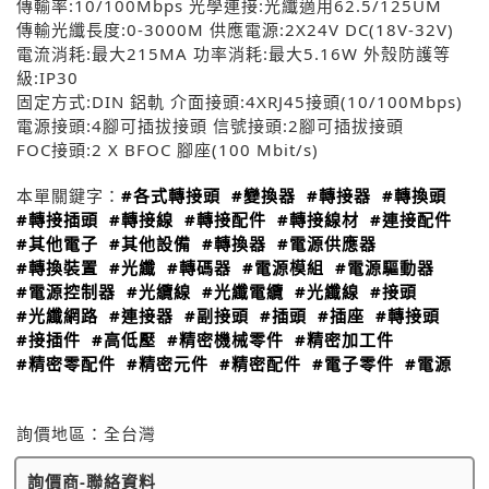
傳輸率:10/100Mbps 光學連接:光纖適用62.5/125UM
傳輸光纖長度:0-3000M 供應電源:2X24V DC(18V-32V)
電流消耗:最大215MA 功率消耗:最大5.16W 外殼防護等
級:IP30
固定方式:DIN 鋁軌 介面接頭:4XRJ45接頭(10/100Mbps)
電源接頭:4腳可插拔接頭 信號接頭:2腳可插拔接頭
FOC接頭:2 X BFOC 腳座(100 Mbit/s)
本單關鍵字：
#各式轉接頭
#變換器
#轉接器
#轉換頭
#轉接插頭
#轉接線
#轉接配件
#轉接線材
#連接配件
#其他電子
#其他設備
#轉換器
#電源供應器
#轉換裝置
#光纖
#轉碼器
#電源模組
#電源驅動器
#電源控制器
#光纜線
#光纖電纜
#光纖線
#接頭
#光纖網路
#連接器
#副接頭
#插頭
#插座
#轉接頭
#接插件
#高低壓
#精密機械零件
#精密加工件
#精密零配件
#精密元件
#精密配件
#電子零件
#電源
詢價地區：
全台灣
詢價商-聯絡資料