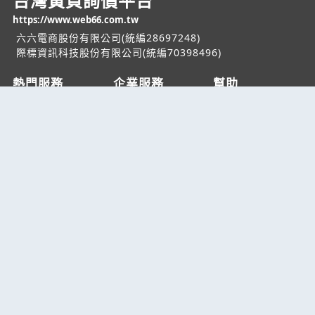
台灣黃頁詢價平台
https://www.web66.com.tw
六六電商股份有限公司(統編28697248)
際標資訊科技股份有限公司(統編70398496)
熱門服務
企業服務
幫助
找服務
付費服務
客服中心
找產品
加入我們
服務條款/隱私權
政策
產業資訊
管理中心
要報價
要詢價
聯名網站
六六工商服務網
六六工商詢價服務網
JB產品網
六六黃頁