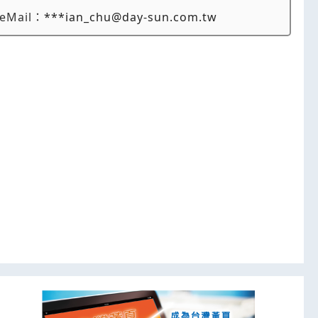
eMail：
***ian_chu@day-sun.com.tw