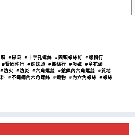
圓頭
#磁吸
#十字孔螺絲
#圓頭螺絲釘
#螺帽行
#緊固件行
#妹妹頭
#鐵絲行
#吸磁
#童花頭
#防火
#防災
#六角螺絲
#鍍鎳內六角螺絲
#質地
質料
#不鏽鋼內六角螺絲
#織物
#內六角螺絲
#螺絲