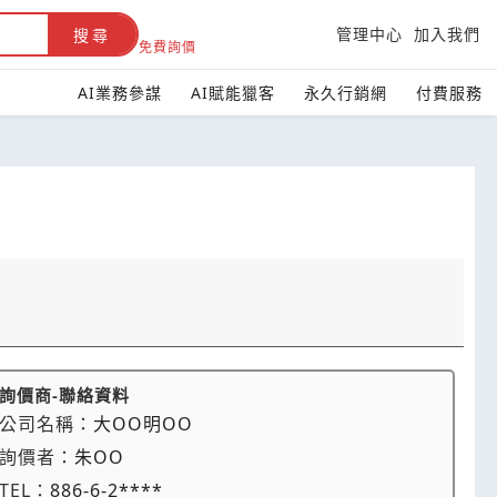
管理中心
加入我們
搜尋
免費詢價
AI業務參謀
AI賦能獵客
永久行銷網
付費服務
詢價商-聯絡資料
公司名稱：
大OO明OO
詢價者：
朱OO
TEL：
886-6-2****