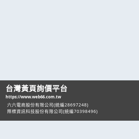
台灣黃頁詢價平台
https://www.web66.com.tw
六六電商股份有限公司(統編28697248)
際標資訊科技股份有限公司(統編70398496)
熱門服務
企業服務
幫助
找服務
付費服務
客服中心