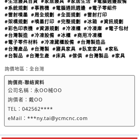
#生活寢具百貨
#家居寢具
#家居生活
#電腦週邊設備
#系統規劃
#事務機
#電腦通訊週邊
#電子零組件
#雷射噴墨
#周全規劃
#全面規劃
#雷射打印
#架構規劃
#噴墨打印
#完整規劃
#冰箱
#資訊規劃
#彩色印表機
#資源規劃
#冷凍櫃
#冷凍庫
#電子包材
#台灣製造
#冷凍設備
#冰櫃
#商用冷凍櫃
#電子零件材料
#冷凍藏櫃設備
#台灣製造品
#台灣產品
#台灣製
#寢具家具
#臥室家具
#家私
#台製品
#台灣生產
#床具
#傢俱
#台灣製品
#家具
詢價地區：
全台灣
詢價商-聯絡資料
公司名稱：
永OO械OO
詢價者：
戴OO
TEL：
042562****
eMail：
***ny.tai@ycmcnc.com