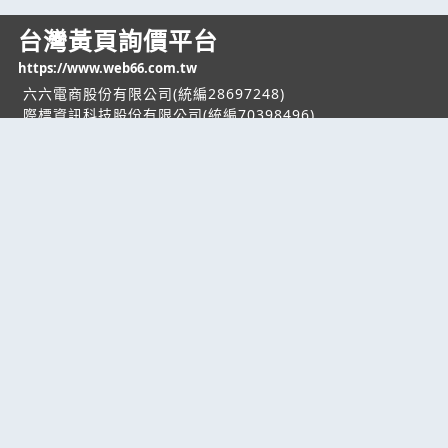
台灣黃頁詢價平台
https://www.web66.com.tw
六六電商股份有限公司(統編28697248)
際標資訊科技股份有限公司(統編70398496)
熱門服務
企業服務
幫助
找服務
付費服務
客服中心
找產品
加入我們
服務條款/隱私權
政策
產業資訊
管理中心
要報價
要詢價
聯名網站
六六工商服務網
六六工商詢價服務網