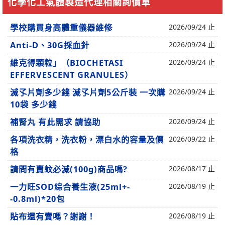
化學化工氣體製造代理相關詢價單
學校購買身高體重儀器維修
2026/09/24 止
Anti-D、30G採血針
2026/09/24 止
維克得顆粒」（BIOCHETASI
2026/09/24 止
EFFERVESCENT GRANULES）
滅孓片劑多少錢 滅孓片劑5公斤裝 一次購
2026/09/24 止
10袋 多少錢
補腎丸 有此需求 請協助
2026/09/24 止
各項洗衣精，洗衣粉，漂白水的容量及價
2026/09/22 止
格
請問有賣蚊必滅(100g)商品嗎?
2026/08/17 止
一力旺SOD綜合養生液(25ml+-
2026/08/19 止
-0.8ml)*20包
貼布還有賣嗎？謝謝！
2026/08/19 止