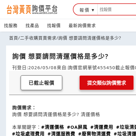
報價
找服務
找產品
找報價
最新詢價需求
首頁
/
二手收購買賣需求
/
詢價 想要請問清運價格是多少?
詢價 想要請問清運價格是多少?
刊登日:2026/05/08
來自:詢價官網
單號455450
截止報價0
已截止報價
提交類似詢價需求
詢價需求：
詢價 想要請問清運價格是多少? 清運價格
本單關鍵字：
#清運價格
#OA屏風
#清運費用
#垃圾清
#垃圾處理費用
#清運服務費
#廢棄物清運費
#垃圾清