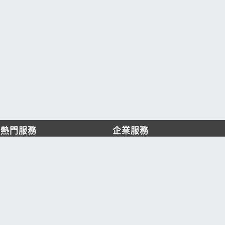
熱門服務
企業服務
找服務
付費服務
找產品
加入我們
產業資訊
管理中心
要報價
要詢價