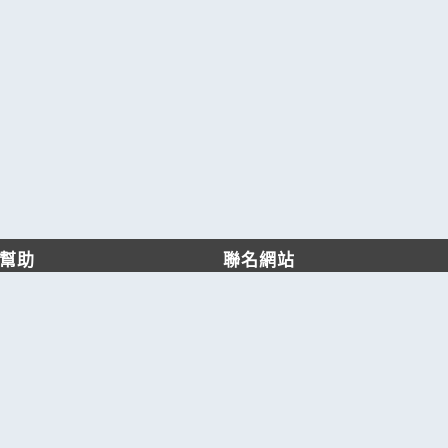
幫助
聯名網站
客服中心
六六工商服務網
服務條款/隱私權政策
六六工商詢價服務網
JB產品網
六六黃頁
台灣黃頁｜求報價