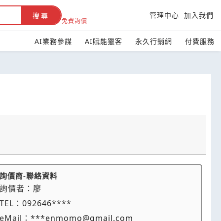
管理中心
加入我們
搜尋
免費詢價
AI業務參謀
AI賦能獵客
永久行銷網
付費服務
詢價商-聯絡資料
詢價者：
廖
TEL：
092646****
eMail：
***enmomo@gmail.com