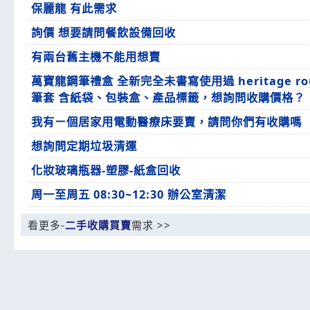
保麗龍 有此需求
詢價 想要請問餐飲設備回收
有兩台舊主機不能用想賣
萬寶龍鋼筆禮盒 全新完全未書寫使用過 heritage rou
筆套 含紙袋、包裝盒、產品標籤，想詢問收購價格？
我有ㄧ個居家用電動醫療床要賣，請問你們有收購嗎
想詢問定期垃圾清運
化妝玻璃瓶器-塑膠-紙盒回收
周一至周五 08:30~12:30 辦公室清潔
看更多-
二手收購買賣
需求 >>