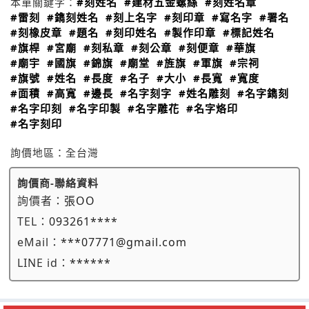
本單關鍵字：
#刻姓名
#建材五金螺絲
#刻姓名章
#雷刻
#鐫刻姓名
#刻上名字
#刻印章
#寫名字
#署名
#刻橡皮章
#題名
#刻印姓名
#製作印章
#標記姓名
#旗桿
#宮廟
#刻私章
#刻公章
#刻便章
#華旗
#廟宇
#國旗
#錦旗
#廟堂
#旌旗
#軍旗
#宗祠
#旗號
#姓名
#長度
#名子
#大小
#長寬
#寬度
#面積
#高寬
#邊長
#名字刻字
#姓名雕刻
#名字鐫刻
#名字印刻
#名字印製
#名字雕花
#名字烙印
#名字刻印
詢價地區：
全台灣
詢價商-聯絡資料
詢價者：
張OO
TEL：
093261****
eMail：
***07771@gmail.com
LINE id：
******