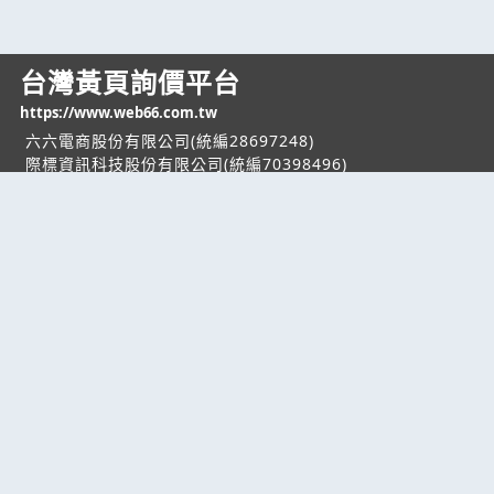
台灣黃頁詢價平台
https://www.web66.com.tw
六六電商股份有限公司(統編28697248)
際標資訊科技股份有限公司(統編70398496)
熱門服務
企業服務
幫助
找服務
付費服務
客服中心
找產品
加入我們
服務條款/隱私權
政策
產業資訊
管理中心
要報價
要詢價
聯名網站