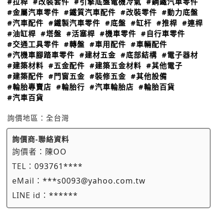
#拉桿
#改裝套件
#引擎底盤電機冷氣
#鋼鐵汽車零件
#金屬汽車零件
#鐵質汽車配件
#改裝零件
#動力底盤
#汽車配件
#鐵製汽車零件
#底盤
#缸杆
#推桿
#連桿
#油缸桿
#塔盤
#活塞桿
#機車零件
#自行車零件
#交通工具零件
#轉盤
#車用配件
#車輛配件
#汽機車腳踏車零件
#建材五金
#底部結構
#電子器材
#建築材料
#五金配件
#建築五金材料
#其他電子
#建築配件
#門窗五金
#裝修五金
#其他設備
#輪胎專賣店
#輪胎行
#汽車輪胎店
#輪胎百貨
#汽車百貨
詢價地區：
全台灣
詢價商-聯絡資料
詢價者：
陳OO
TEL：
093761****
eMail：
***s0093@yahoo.com.tw
LINE id：
******