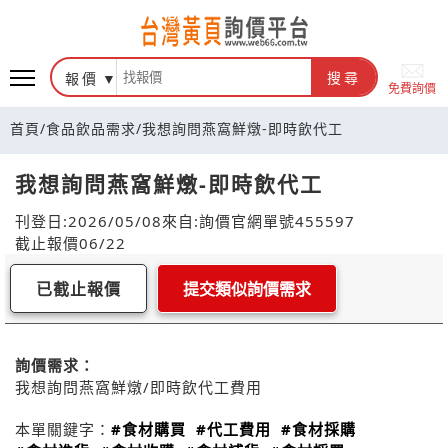
報價
搜尋
免費詢價
首頁
/
食品飲品需求
/
我想詢問燕窩鮮燉-即時飲代工
我想詢問燕窩鮮燉-即時飲代工
刊登日:2026/05/08
來自:詢價官網
單號455597
截止報價06/22
已截止報價
提交類似詢價需求
詢價需求：
我想詢問燕窩鮮燉/即時飲代工費用
本單關鍵字：
#食材購買
#代工費用
#食材採購