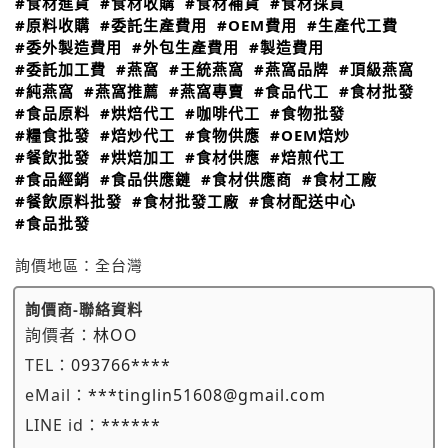
#食材進貨
#食材收購
#食材補貨
#食材採買
#原料收購
#委託生產費用
#OEM費用
#生產代工費
#委外製造費用
#外包生產費用
#製造費用
#委託加工費
#燕窩
#王統燕窩
#燕窩品牌
#頂級燕窩
#純燕窩
#燕窩推薦
#燕窩專賣
#食品代工
#食材批發
#食品原料
#烘焙代工
#咖啡代工
#食物批發
#糧食批發
#焙炒代工
#食物供應
#OEM焙炒
#餐飲批發
#烘焙加工
#食材供應
#焙煎代工
#食品經銷
#食品供應鏈
#食材供應商
#食材工廠
#餐飲原料批發
#食材批發工廠
#食材配送中心
#食品批發
詢價地區：
全台灣
詢價商-聯絡資料
詢價者：
林OO
TEL：
093766****
eMail：
***tinglin51608@gmail.com
LINE id：
******