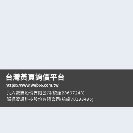
台灣黃頁詢價平台
https://www.web66.com.tw
六六電商股份有限公司(統編28697248)
際標資訊科技股份有限公司(統編70398496)
熱門服務
企業服務
幫助
找服務
付費服務
客服中心