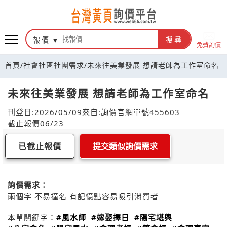
報價
搜尋
免費詢價
首頁
/
社會社區社團需求
/
未來往美業發展 想請老師為工作室命名
未來往美業發展 想請老師為工作室命名
刊登日:2026/05/09
來自:詢價官網
單號455603
截止報價06/23
已截止報價
提交類似詢價需求
詢價需求：
兩個字 不易撞名 有記憶點容易吸引消費者
本單關鍵字：
#風水師
#嫁娶擇日
#陽宅堪輿