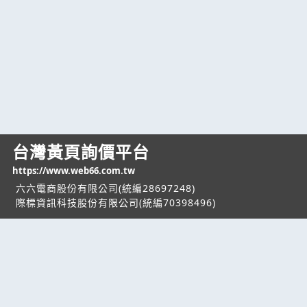
台灣黃頁詢價平台
https://www.web66.com.tw
六六電商股份有限公司(統編28697248)
際標資訊科技股份有限公司(統編70398496)
熱門服務
企業服務
幫助
找服務
付費服務
客服中心
找產品
加入我們
服務條款/隱私權
政策