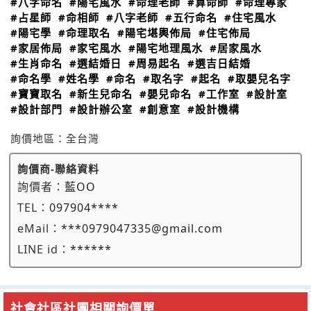
#八字命名
#陽宅風水
#命理老師
#算命師
#命理專家
#占星師
#命相師
#八字老師
#五行命名
#住宅風水
#陽宅學
#命理取名
#陽宅堪輿佈局
#住宅佈局
#家居佈局
#家宅風水
#陽宅地理風水
#居家風水
#生肖命名
#選結婚日
#周易起名
#選吉日結婚
#命名學
#姓名學
#命名
#取名字
#起名
#取嬰兒名字
#寶寶取名
#新生兒命名
#嬰兒命名
#工作室
#設計室
#設計部門
#設計辦公室
#創意室
#設計機構
詢價地區：
全台灣
詢價商-聯絡資料
詢價者：
藍OO
TEL：
097904****
eMail：
***0979047335@gmail.com
LINE id：
******
社會社區社團相關詢價單