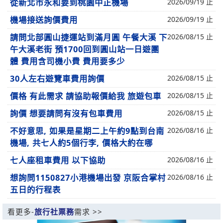
從新北市永和要到桃園中正機場
2026/09/19 止
機場接送詢價費用
2026/09/19 止
請問北部圓山捷運站到滿月圓 午餐大溪 下
2026/08/15 止
午大溪老街 預1700回到圓山站一日遊團
體 費用含司機小費 費用要多少
30人左右遊覽車費用詢價
2026/08/15 止
價格 有此需求 請協助報價給我 旅遊包車
2026/08/15 止
詢價 想要請問有沒有包車費用
2026/08/15 止
不好意思, 如果是星期二上午約9點到台南
2026/08/16 止
機場, 共七人約5個行李, 價格大約在哪
七人座租車費用 以下協助
2026/08/16 止
想詢問1150827小港機場出發 京阪合掌村
2026/08/16 止
五日的行程表
看更多-
旅行社票務
需求 >>