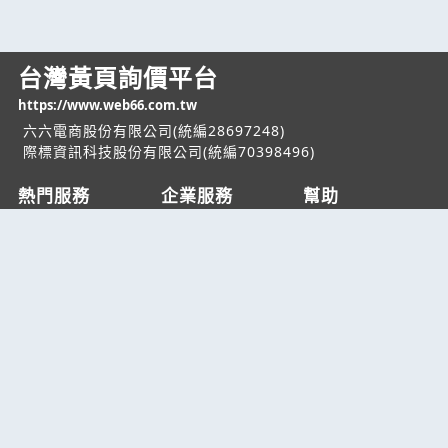
台灣黃頁詢價平台
https://www.web66.com.tw
六六電商股份有限公司(統編28697248)
際標資訊科技股份有限公司(統編70398496)
熱門服務
企業服務
幫助
找服務
付費服務
客服中心
找產品
加入我們
服務條款/隱私權
政策
產業資訊
管理中心
要報價
要詢價
聯名網站