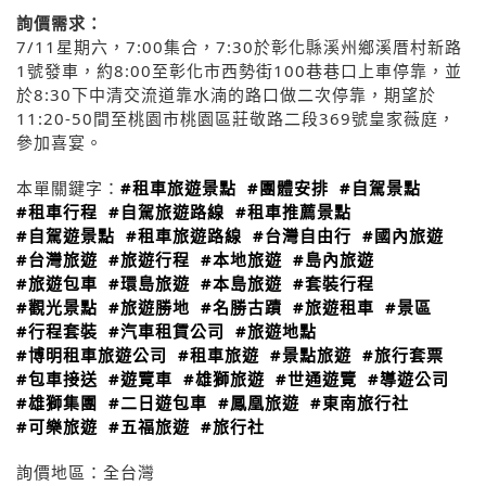
詢價需求：
7/11星期六，7:00集合，7:30於彰化縣溪州鄉溪厝村新路
1號發車，約8:00至彰化市西勢街100巷巷口上車停靠，並
於8:30下中清交流道靠水湳的路口做二次停靠，期望於
11:20-50間至桃園市桃園區莊敬路二段369號皇家薇庭，
參加喜宴。
本單關鍵字：
#租車旅遊景點
#團體安排
#自駕景點
#租車行程
#自駕旅遊路線
#租車推薦景點
#自駕遊景點
#租車旅遊路線
#台灣自由行
#國內旅遊
#台灣旅遊
#旅遊行程
#本地旅遊
#島內旅遊
#旅遊包車
#環島旅遊
#本島旅遊
#套裝行程
#觀光景點
#旅遊勝地
#名勝古蹟
#旅遊租車
#景區
#行程套裝
#汽車租賃公司
#旅遊地點
#博明租車旅遊公司
#租車旅遊
#景點旅遊
#旅行套票
#包車接送
#遊覽車
#雄獅旅遊
#世通遊覽
#導遊公司
#雄獅集團
#二日遊包車
#鳳凰旅遊
#東南旅行社
#可樂旅遊
#五福旅遊
#旅行社
詢價地區：
全台灣