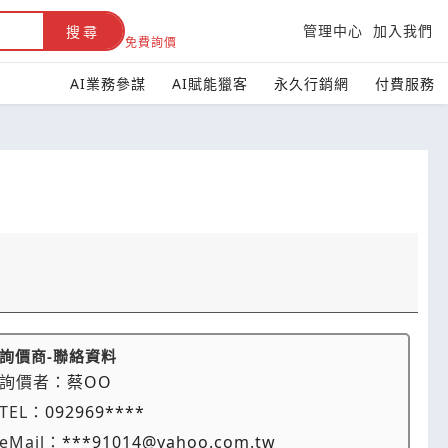
管理中心
加入我們
搜尋
免費詢價
AI業務參謀
AI賦能獵客
永久行銷網
付費服務
詢價商-聯絡資料
詢價者：
蔡OO
TEL：
092969****
eMail：
***91014@yahoo.com.tw