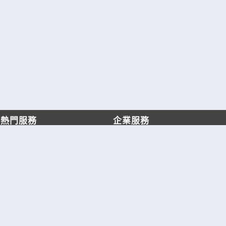
熱門服務
企業服務
找服務
付費服務
找產品
加入我們
產業資訊
管理中心
要報價
要詢價