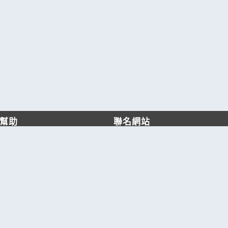
幫助
聯名網站
客服中心
六六工商服務網
服務條款/隱私權政策
六六工商詢價服務網
JB產品網
六六黃頁
台灣黃頁｜求報價