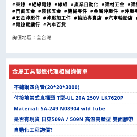
#束線
#絕緣電線
#線組
#產業自動化
#建材五金
#建
#門窗五金
#裝修五金
#機械零件
#金屬沖壓件
#沖壓
#五金沖壓件
#沖壓加工件
#輪胎專賣店
#汽車輪胎店
#電線電纜行
#汽車百貨
詢價地區：
全台灣
金屬工具製造代理相關詢價單
不鏽鋼四角管(20*20*3000)
付接地美式直插頭 T型-UL 20A 250V LK7620P
Material: SA-249 N08904 wld Tube
是否有現貨 日東509A / 509N 高溫高壓型 雙面膠帶
自動化工程詢價?