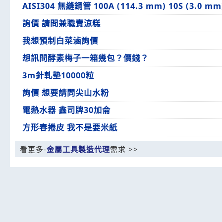
AISI304 無縫鋼管 100A (114.3 mm) 10S (3.0 mm
詢價 請問兼職賣涼糕
我想預制白菜滷詢價
想訊問酵素梅子一箱幾包？價錢？
3m針軋墊10000粒
詢價 想要請問尖山水粉
電熱水器 鑫司牌30加侖
方形春捲皮 我不是要米紙
看更多-
金屬工具製造代理
需求 >>