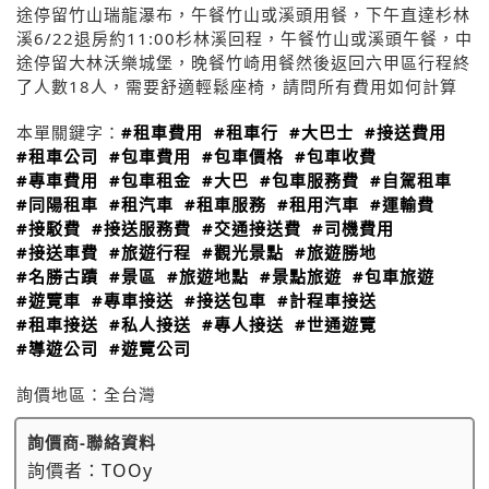
途停留竹山瑞龍瀑布，午餐竹山或溪頭用餐，下午直達杉林
溪6/22退房約11:00杉林溪回程，午餐竹山或溪頭午餐，中
途停留大林沃樂城堡，晚餐竹崎用餐然後返回六甲區行程終
了人數18人，需要舒適輕鬆座椅，請問所有費用如何計算
本單關鍵字：
#租車費用
#租車行
#大巴士
#接送費用
#租車公司
#包車費用
#包車價格
#包車收費
#專車費用
#包車租金
#大巴
#包車服務費
#自駕租車
#同陽租車
#租汽車
#租車服務
#租用汽車
#運輸費
#接駁費
#接送服務費
#交通接送費
#司機費用
#接送車費
#旅遊行程
#觀光景點
#旅遊勝地
#名勝古蹟
#景區
#旅遊地點
#景點旅遊
#包車旅遊
#遊覽車
#專車接送
#接送包車
#計程車接送
#租車接送
#私人接送
#專人接送
#世通遊覽
#導遊公司
#遊覽公司
詢價地區：
全台灣
詢價商-聯絡資料
詢價者：
TOOy