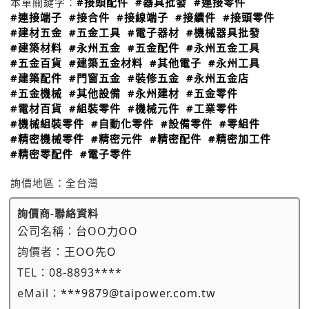
本單關鍵字：
#接頭配件
#器具批發
#連接零件
#連接端子
#接合件
#接線端子
#接續件
#接頭零件
#建材五金
#五金工具
#電子器材
#機械器具批發
#建築材料
#永州五金
#五金配件
#永州五金工具
#五金百貨
#建築五金材料
#其他電子
#永州工具
#建築配件
#門窗五金
#裝修五金
#永州五金店
#五金機械
#其他設備
#永州建材
#五金零件
#電材百貨
#組裝零件
#機械元件
#工業零件
#機械組裝零件
#自動化零件
#設備零件
#零組件
#精密機械零件
#精密元件
#精密配件
#精密加工件
#精密零配件
#電子零件
詢價地區：
全台灣
詢價商-聯絡資料
公司名稱：
台OO力OO
詢價者：
王OO先O
TEL：
08-8893****
eMail：
***9879@taipower.com.tw