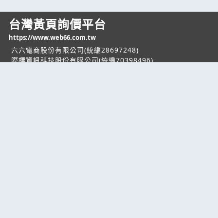
台灣黃頁詢價平台
https://www.web66.com.tw
六六電商股份有限公司(統編28697248)
際標資訊科技股份有限公司(統編70398496)
熱門服務
企業服務
幫助
找服務
付費服務
客服中心
找產品
加入我們
服務條款/隱私權
政策
產業資訊
管理中心
要報價
要詢價
聯名網站
六六工商服務網
六六工商詢價服務網