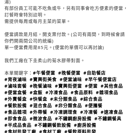
湯)
有部份員工可能不吃魚或牛，另有同事會吃方便素的便當，
訂餐時會特別註明。
需提供每周或每月主菜的菜單。
便當請款是月結，開支票付款。(公司有兩間，到時候會請
你們開兩間公司的統編)
單一便當費用是85元。(便當的單價可以再討論)
我們工廠在下圭柔山的菊水膠帶對面。
本單關鍵字：
#午餐便當
#晚餐便當
#自助餐店
#宵夜滷味
#寶興街美食
#便當滷味
#早午餐便當店
#滷味套餐
#晚餐滷味
#寶興街便當
#便當
#其他食品
#便當盒餐
#盒飯
#冷凍食品
#食品原料
#雜項食品
#外賣餐盒
#快餐盒
#未分類食品
#綜合食品
#餐飲設備
#混合食品
#非分類食品
#便攜餐
#食品雜項
#外帶餐
#冷凍調理食
#冷凍餐
#速凍食品
#即食食品
#微波食品
#不鏽鋼廚房設備
#不鏽鋼餐具
#半成品食品
#不鏽鋼餐飲設備
#廚房設備
#食材批發工廠
#食材工廠
#餐飲原料批發