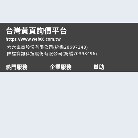
台灣黃頁詢價平台
https://www.web66.com.tw
六六電商股份有限公司(統編28697248)
際標資訊科技股份有限公司(統編70398496)
熱門服務
企業服務
幫助
找服務
付費服務
客服中心
找產品
加入我們
服務條款/隱私權
政策
產業資訊
管理中心
要報價
要詢價