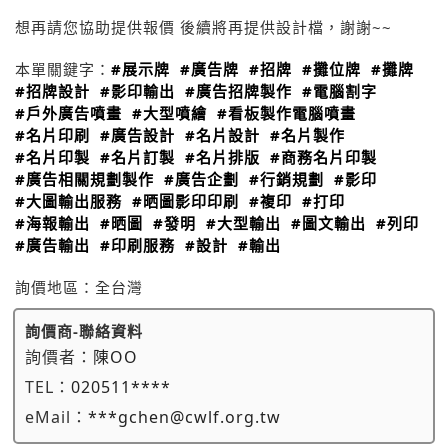
想再請您協助提供報價 後續將再提供設計檔，謝謝~~
本單關鍵字：
#展示牌
#廣告牌
#招牌
#攤位牌
#攤牌
#招牌設計
#影印輸出
#廣告招牌製作
#電腦割字
#戶外廣告噴畫
#大型噴繪
#看板製作電腦噴畫
#名片印刷
#廣告設計
#名片設計
#名片製作
#名片印製
#名片訂製
#名片排版
#商務名片印製
#廣告相關規劃製作
#廣告企劃
#行銷規劃
#影印
#大圖輸出服務
#晒圖影印印刷
#複印
#打印
#海報輸出
#晒圖
#發明
#大型輸出
#圖文輸出
#列印
#廣告輸出
#印刷服務
#設計
#輸出
詢價地區：
全台灣
詢價商-聯絡資料
詢價者：
陳OO
TEL：
020511****
eMail：
***gchen@cwlf.org.tw