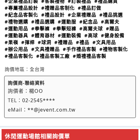
#企業禮品訂製
#客製禮物
#訂製禮品
#禮品購買
#專屬禮品設計
#禮贈品客制化
#禮品訂做
#紀念品客製化
#禮品設計
#企業禮贈品
#禮品挑選
#禮物選購
#禮品選購
#運動服
#紀念品
#高爾夫
#運動用品
#拳擊褲
#拳擊短褲
#高爾夫球
#贈品
#運動器具
#體育器材
#運動裝備
#高球
#健身設備
#果嶺
#揮桿
#球洞
#禮贈品
#禮品
#文具用品
#辦公用品
#文具禮贈品
#手作禮品客製
#禮物客製化
#禮品客製化
#禮品客製工廠
#婚禮禮品客製
詢價地區：
全台灣
詢價商-聯絡資料
詢價者：
楊OO
TEL：
02-2545****
eMail：
**@jevent.com.tw
休閒運動場館相關詢價單