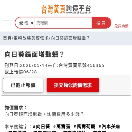
報價
搜尋
免費詢價
首頁
/
車輛改裝美容需求
/
向日葵鏡面增豔蠟？
向日葵鏡面增豔蠟？
刊登日:2026/05/14
來自:台灣黃頁
單號456365
截止報價06/28
已截止報價
提交類似詢價需求
詢價需求：
向日葵鏡面增豔蠟，詢價費用多少錢？
本單關鍵字：
#向日葵
#萬壽菊
#萬壽菊屬
#汽車美容