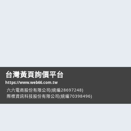
台灣黃頁詢價平台
https://www.web66.com.tw
六六電商股份有限公司(統編28697248)
際標資訊科技股份有限公司(統編70398496)
熱門服務
企業服務
幫助
找服務
付費服務
客服中心
找產品
加入我們
服務條款/隱私權