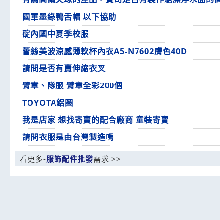
國軍墨綠鴨舌帽 以下協助
碇內國中夏季校服
蕾絲美波涼感薄軟杯內衣A5-N7602膚色40D
請問是否有賣伸縮衣叉
臂章、隊服 臂章全彩200個
TOYOTA鋁圈
我是店家 想找寄賣的配合廠商 童裝寄賣
請問衣服是由台灣製造嗎
看更多-
服飾配件批發
需求 >>