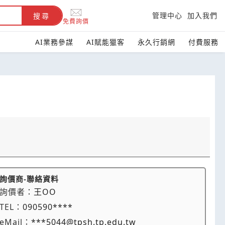
管理中心
加入我們
搜尋
免費詢價
AI業務參謀
AI賦能獵客
永久行銷網
付費服務
詢價商-聯絡資料
詢價者：
王OO
TEL：
090590****
eMail：
***5044@tpsh.tp.edu.tw