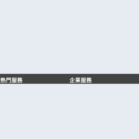
熱門服務
企業服務
找服務
付費服務
找產品
加入我們
產業資訊
管理中心
要報價
要詢價