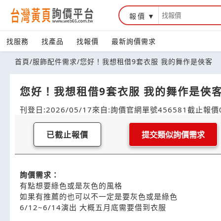
報價
找服務
找產品
找報價
最新詢價需求
首頁
/
服飾配件需求
/
您好！我想租借9套衣服 我的舞作是俠客
您好！我想租借9套衣服 我的舞作是俠
刊登日:2026/05/17
來自:詢價官網
單號456581
截止報價0
已截止報價
提交類似詢價需求
詢價需求：
有點想要綠色或是灰色的風格
如果有推薦的也可以不一定是要灰色或是綠色
6/12~6/14演出 大概五月底需要借到衣服