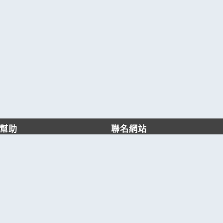
幫助
聯名網站
客服中心
六六工商服務網
服務條款/隱私權政策
六六工商詢價服務網
JB產品網
六六黃頁
台灣黃頁｜求報價