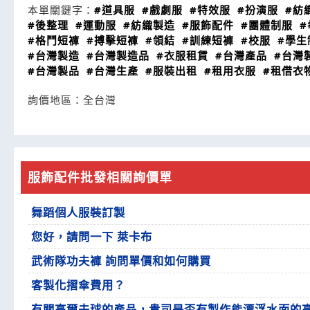
本單關鍵字：
#道具服
#戲劇服
#特效服
#扮演服
#紡
#後整理
#運動服
#紡織製造
#服飾配件
#團體制服
#
#格鬥短褲
#搏擊短褲
#領結
#訓練短褲
#校服
#學生
#台灣製造
#台灣製造品
#衣服租賃
#台灣產品
#台灣
#台灣製品
#台灣生產
#服裝出租
#租用衣服
#租借衣
詢價地區：
全台灣
服飾配件批發相關詢價單
舞蹈個人服裝訂製
您好，請問一下 萊卡布
武術隊功夫褲 詢問單價和如何購買
客製化摺傘費用？
有關高爾夫球的產品，貴司是否有製作能漂浮水面的