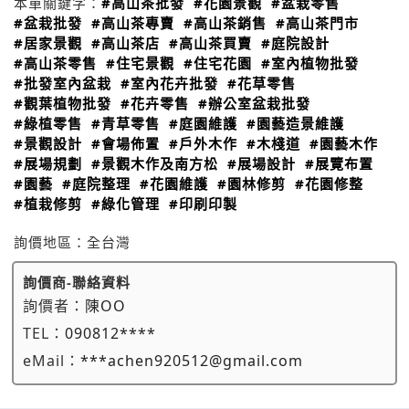
本單關鍵字：
#高山茶批發
#花園景觀
#盆栽零售
#盆栽批發
#高山茶專賣
#高山茶銷售
#高山茶門市
#居家景觀
#高山茶店
#高山茶買賣
#庭院設計
#高山茶零售
#住宅景觀
#住宅花園
#室內植物批發
#批發室內盆栽
#室內花卉批發
#花草零售
#觀葉植物批發
#花卉零售
#辦公室盆栽批發
#綠植零售
#青草零售
#庭園維護
#園藝造景維護
#景觀設計
#會場佈置
#戶外木作
#木棧道
#園藝木作
#展場規劃
#景觀木作及南方松
#展場設計
#展覽布置
#園藝
#庭院整理
#花園維護
#園林修剪
#花園修整
#植栽修剪
#綠化管理
#印刷印製
詢價地區：
全台灣
詢價商-聯絡資料
詢價者：
陳OO
TEL：
090812****
eMail：
***achen920512@gmail.com