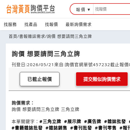
報價
找服務
找產品
找報價
最新詢價需求
首頁
/
書報雜誌需求
/
詢價 想要請問三角立牌
詢價 想要請問三角立牌
刊登日:2026/05/21
來自:詢價官網
單號457232
截止報價0
已截止報價
提交類似詢價需求
詢價需求：
詢價 想要請問三角立牌 三角立牌
本單關鍵字：
#三角立牌
#展示牌
#廣告牌
#雜誌批發
#書籍雜誌批發
#雜誌銷售
#書刊批發
#書刊零售
#報