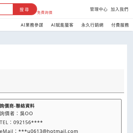
管理中心
加入我們
搜尋
免費詢價
AI業務參謀
AI賦能獵客
永久行銷網
付費服務
詢價商-聯絡資料
詢價者：
吳OO
TEL：
092156****
eMail：
***u0613@hotmail.com