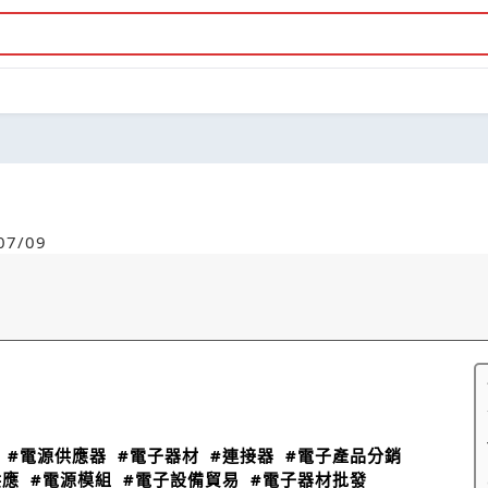
7/09
#電源供應器
#電子器材
#連接器
#電子產品分銷
供應
#電源模組
#電子設備貿易
#電子器材批發