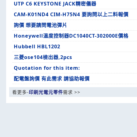
UTP C6 KEYSTONE JACK精密儀器
CAM-K01ND4 CIM-H75N4 要詢問以上二料報價
詢價 想要請問電池彈片
Honeywell溫度控制器DC1040CT-302000E價格
Hubbell HBL1202
三菱ose104檢出器,2pcs
Quotation for this item:
配電盤詢價 有此需求 請協助報價
看更多-
印刷光電元零件
需求 >>