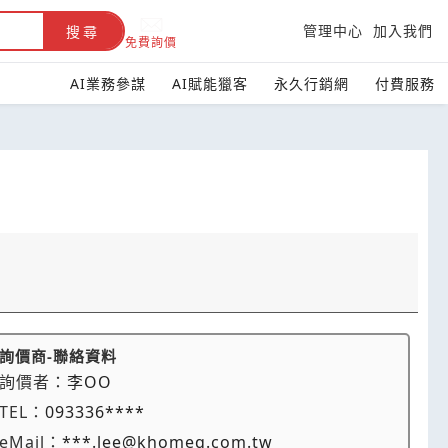
管理中心
加入我們
搜尋
免費詢價
AI業務參謀
AI賦能獵客
永久行銷網
付費服務
詢價商-聯絡資料
詢價者：
李OO
TEL：
093336****
eMail：
***.lee@khomeq.com.tw