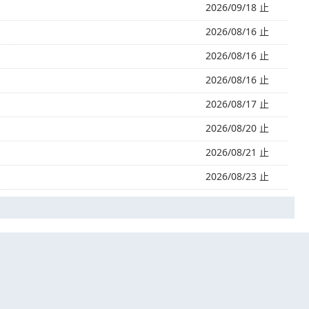
2026/09/18 止
2026/08/16 止
2026/08/16 止
2026/08/16 止
2026/08/17 止
2026/08/20 止
2026/08/21 止
2026/08/23 止