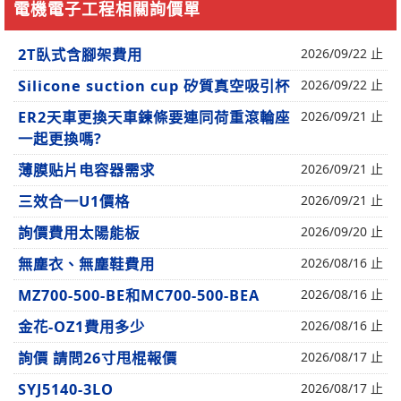
電機電子工程相關詢價單
2T臥式含腳架費用
2026/09/22 止
Silicone suction cup 矽質真空吸引杯
2026/09/22 止
ER2天車更換天車鍊條要連同荷重滾輪座
2026/09/21 止
一起更換嗎?
薄膜贴片电容器需求
2026/09/21 止
三效合一U1價格
2026/09/21 止
詢價費用太陽能板
2026/09/20 止
無塵衣、無塵鞋費用
2026/08/16 止
MZ700-500-BE和MC700-500-BEA
2026/08/16 止
金花-OZ1費用多少
2026/08/16 止
詢價 請問26寸甩棍報價
2026/08/17 止
SYJ5140-3LO
2026/08/17 止