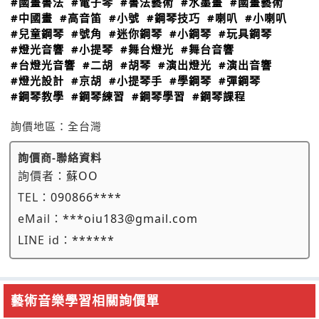
#國畫書法
#電子琴
#書法藝術
#水墨畫
#國畫藝術
#中國畫
#高音笛
#小號
#鋼琴技巧
#喇叭
#小喇叭
#兒童鋼琴
#號角
#迷你鋼琴
#小鋼琴
#玩具鋼琴
#燈光音響
#小提琴
#舞台燈光
#舞台音響
#台燈光音響
#二胡
#胡琴
#演出燈光
#演出音響
#燈光設計
#京胡
#小提琴手
#學鋼琴
#彈鋼琴
#鋼琴教學
#鋼琴練習
#鋼琴學習
#鋼琴課程
詢價地區：
全台灣
詢價商-聯絡資料
詢價者：
蘇OO
TEL：
090866****
eMail：
***oiu183@gmail.com
LINE id：
******
藝術音樂學習相關詢價單