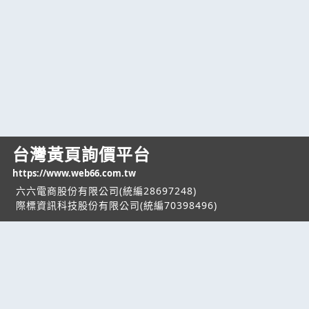
台灣黃頁詢價平台
https://www.web66.com.tw
六六電商股份有限公司(統編28697248)
際標資訊科技股份有限公司(統編70398496)
熱門服務
企業服務
幫助
找服務
付費服務
客服中心
找產品
加入我們
服務條款/隱私權
政策