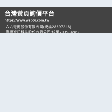
台灣黃頁詢價平台
https://www.web66.com.tw
六六電商股份有限公司(統編28697248)
際標資訊科技股份有限公司(統編70398496)
熱門服務
企業服務
幫助
找服務
付費服務
客服中心
找產品
加入我們
服務條款/隱私權
政策
產業資訊
管理中心
要報價
要詢價
聯名網站
六六工商服務網
六六工商詢價服務網