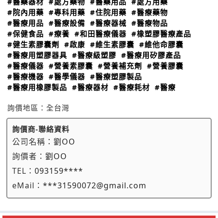
#醫藥器材
#處方藥物
#醫藥用品
#處方用藥
#院內用藥
#專科用藥
#住院用藥
#醫療藥物
#醫療用品
#醫療設備
#醫療器械
#醫療物品
#保健食品
#療養
#和田醫療儀器
#橡塑膠醫療產品
#健生素膠囊劑
#啟康
#維生素膠囊
#維他命膠囊
#醫療用塑膠器具
#醫療級塑膠
#醫療用矽膠產品
#醫療儀器
#營養素膠囊
#營養補充劑
#營養膠囊
#醫療機器
#醫學儀器
#醫療塑膠製品
#醫療用橡膠製品
#醫療器材
#醫療耗材
#醫療
詢價地區：
全台灣
詢價商-聯絡資料
公司名稱：
劉OO
詢價者：
劉OO
TEL：
093159****
eMail：
***31590072@gmail.com