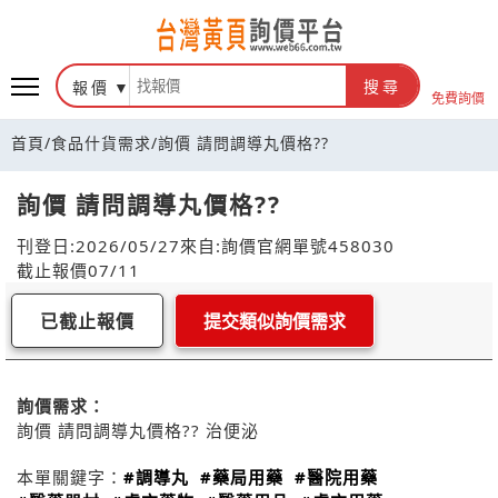
報價
搜尋
免費詢價
首頁
/
食品什貨需求
/
詢價 請問調導丸價格??
詢價 請問調導丸價格??
刊登日:2026/05/27
來自:詢價官網
單號458030
截止報價07/11
已截止報價
提交類似詢價需求
詢價需求：
詢價 請問調導丸價格?? 治便泌
本單關鍵字：
#調導丸
#藥局用藥
#醫院用藥