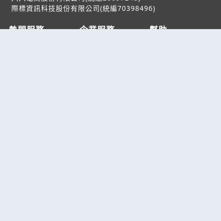
際標資訊科技股份有限公司(統編70398496)
熱門服務
企業服務
幫助
找服務
付費服務
客服中心
找產品
加入我們
服務條款/隱私權
政策
產業資訊
管理中心
要報價
要詢價
聯名網站
六六工商服務網
六六工商詢價服務網
JB產品網
六六黃頁
台灣黃頁｜求報價
B2BKO
BNI夥伴引薦網