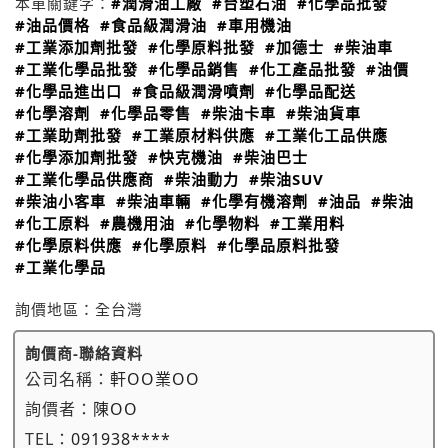
本單關鍵字：
#潤滑油工廠
#台塑石油
#化學品批發
#油品價格
#食品級潤滑油
#車用機油
#工業添加劑批發
#化學原料批發
#加德士
#柴油車
#工業化學品批發
#化學品銷售
#化工產品批發
#油價
#化學品進出口
#食品級潤滑噴劑
#化學品配送
#化學溶劑
#化學品零售
#柴油卡車
#柴油貨車
#工業助劑批發
#工業原材料供應
#工業化工品供應
#化學添加劑批發
#快克機油
#柴油巴士
#工業化學品供應商
#柴油動力
#柴油SUV
#柴油小客車
#柴油車輛
#化學有機溶劑
#油品
#柴油
#化工原料
#農機用油
#化學物料
#工業用料
#化學原料供應
#化學原料
#化學品原料批發
#工業化學品
詢價地區：
全台灣
詢價商-聯絡資料
公司名稱：
軒OO業OO
詢價者：
陳OO
TEL：
091938****