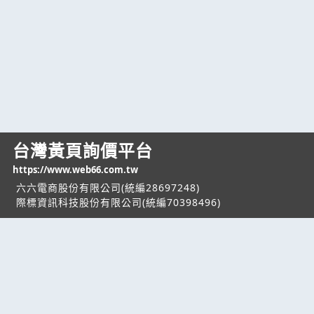
台灣黃頁詢價平台
https://www.web66.com.tw
六六電商股份有限公司(統編28697248)
際標資訊科技股份有限公司(統編70398496)
熱門服務
企業服務
幫助
找服務
付費服務
客服中心
找產品
加入我們
服務條款/隱私權
政策
產業資訊
管理中心