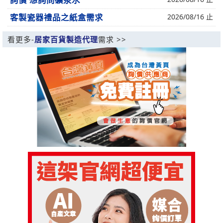
詢價 想詢問礦泉水
客製瓷器禮品之紙盒需求
2026/08/16 止
看更多-
居家百貨製造代理
需求 >>