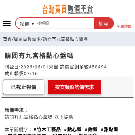
報價
搜尋
免費詢價
首頁
/
居家百貨需求
/
請問有九宮格點心盤嗎
請問有九宮格點心盤嗎
刊登日:2026/06/01
來自:詢價官網
單號458494
截止報價07/16
已截止報價
提交類似詢價需求
詢價需求：
請問有九宮格點心盤嗎 以下協助
本單關鍵字：
#竹木工藝品
#點心盤
#餅盤
#甜點盤