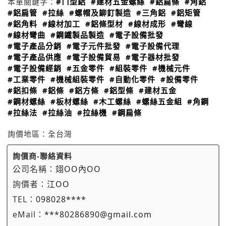
本單關鍵字：
#ㄇ型鋁
#建材五金螺絲
#鋁扁條
#角鋁
#鋁扁管
#拉絲
#螺帽及鉚釘製造
#三角鋁
#鋁矩管
#鋁角料
#線材加工
#鋁條型材
#線材成形
#彎線
#線材彎曲
#鋼鐵製品製造
#電子設備批發
#電子產品分銷
#電子元件批發
#電子設備代理
#電子產品供應
#電子設備貿易
#電子器材批發
#電子設備經銷
#五金零件
#組裝零件
#機械元件
#工業零件
#機械組裝零件
#自動化零件
#設備零件
#鋁扣條
#鋁條
#鋁方條
#鋁型條
#建材五金
#鋼材螺絲
#板材螺絲
#木工螺絲
#螺絲五金組
#角鋼
#拉絲法
#拉絲油
#拉絲機
#鋼扁條
詢價地區：
全台灣
詢價商-聯絡資料
公司名稱：
翊OO內OO
詢價者：
江OO
TEL：
098028****
eMail：
***80286890@gmail.com