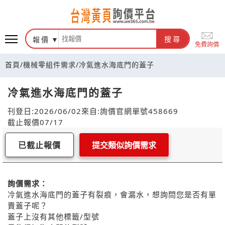
報價
搜尋
免費詢價
首頁
/
機械零組件需求
/
冷氣進水海底門的蓋子
冷氣進水海底門的蓋子
刊登日:2026/06/02
來自:詢價官網
單號458669
截止報價07/17
已截止報價
提交類似詢價需求
詢價需求：
冷氣進水海底門的蓋子有裂痕，會漏水，想詢問您是否有單
賣蓋子呢？
蓋子上沒有其他標籤/型號