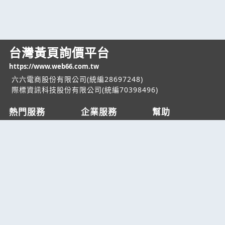
台灣黃頁詢價平台
https://www.web66.com.tw
六六電商股份有限公司(統編28697248)
際標資訊科技股份有限公司(統編70398496)
熱門服務
企業服務
幫助
找服務
付費服務
客服中心
找產品
加入我們
服務條款/隱私權
政策
產業資訊
管理中心
要報價
要詢價