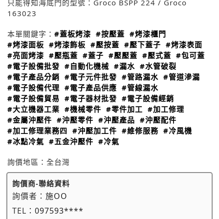
只能得知海底門的型號：Groco BSPP 224 / Groco
163023
本單關鍵字：
#蓋板烤漆
#按壓蓋
#烤漆櫃門
#烤漆面板
#烤漆飾板
#壓按蓋
#壓下蓋子
#烤漆表面
#亮面烤漆
#壓瓶蓋
#蓋子
#壓壓蓋
#壓式蓋
#包可蓋
#電子設備批發
#自動化機械
#漏水
#水管破裂
#電子產品分銷
#電子元件批發
#管路漏水
#管道滲漏
#電子設備代理
#電子產品供應
#管線漏水
#電子設備貿易
#電子器材批發
#電子設備經銷
#大立機器工業
#機械零件
#零件加工
#加工修理
#金屬沖壓件
#沖壓零件
#沖壓產品
#沖壓配件
#加工修理業務四
#沖壓加工件
#維修服務
#冷風機
#冰點冷氣
#五金沖壓件
#冷氣
詢價地區：
全台灣
詢價商-聯絡資料
詢價者：
施OO
TEL：
097593****