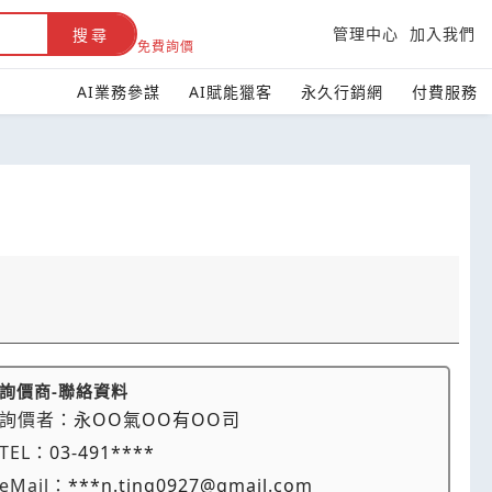
管理中心
加入我們
搜尋
免費詢價
AI業務參謀
AI賦能獵客
永久行銷網
付費服務
詢價商-聯絡資料
詢價者：
永OO氣OO有OO司
TEL：
03-491****
eMail：
***n.ting0927@gmail.com