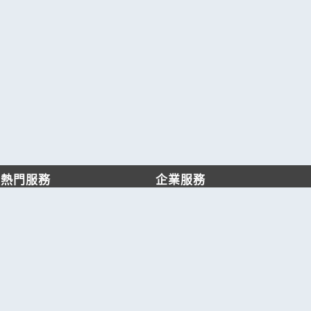
熱門服務
企業服務
找服務
付費服務
找產品
加入我們
產業資訊
管理中心
要報價
要詢價