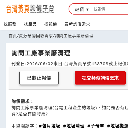
報價
找服務
找產品
找報價
最新詢價需求
首頁
/
資源棄物回收需求
/
詢問工廠事業廢清理
詢問工廠事業廢清理
刊登日:2026/06/02
來自:台灣黃頁
單號458708
截止報價0
已截止報價
提交類似詢價需求
詢價需求：
詢問工廠事業廢清理(台電工程產生的垃圾)，詢問是否有包
算?是否有開發票?
本單關鍵字：
#包月垃圾
#垃圾清理
#子母車
#垃圾搬