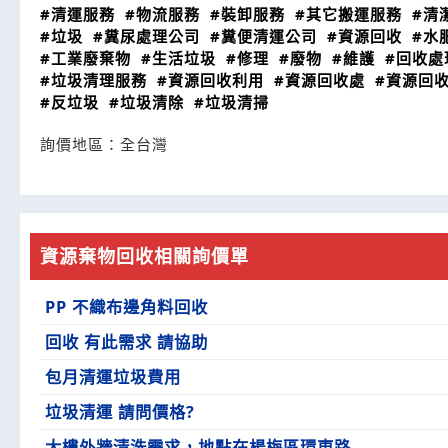
#清運服務
#物流服務
#裝卸服務
#其它搬運服務
#清
#垃圾
#糞尿處理公司
#糞便清運公司
#資源回收
#水
#工業廢棄物
#生活垃圾
#修理
#廢物
#維護
#回收處
#垃圾清理服務
#資源回收利用
#資源回收處
#資源回
#反垃圾
#垃圾清除
#垃圾清掃
詢價地區：
全台灣
資源棄物回收相關詢價單
PP 不織布邊角料回收
回收 有此需求 請協助
包月清運垃圾費用
垃圾清運 請問價格?
大樓外牆清洗需求，地點在楊梅區環東路