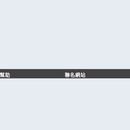
幫助
聯名網站
客服中心
六六工商服務網
服務條款/隱私權政策
六六工商詢價服務網
JB產品網
六六黃頁
台灣黃頁｜求報價