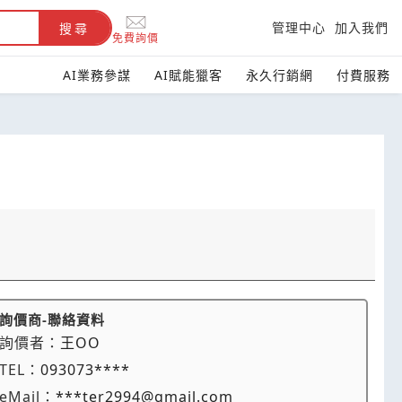
管理中心
加入我們
搜尋
免費詢價
AI業務參謀
AI賦能獵客
永久行銷網
付費服務
詢價商-聯絡資料
詢價者：
王OO
TEL：
093073****
eMail：
***ter2994@gmail.com