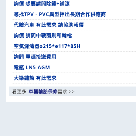
詢價 想要請問除鏽+補漆
尋找TPV - PVC異型押出長期合作供應商
代驗汽車 有此需求 請協助報價
詢價 請問中戰雨刷和輪檔
空氣濾清器ø215*ø117*85H
詢問 單趟接送費用
電瓶 LN5-AGM
大梁鏽蝕 有此需求
看更多-
車輛輪胎保修
需求 >>