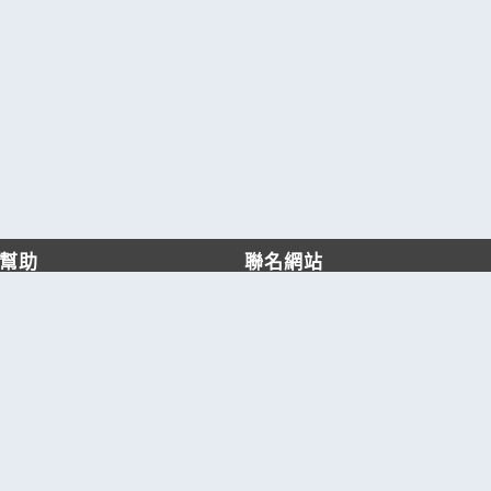
幫助
聯名網站
客服中心
六六工商服務網
服務條款/隱私權政策
六六工商詢價服務網
JB產品網
六六黃頁
台灣黃頁｜求報價