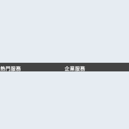
熱門服務
企業服務
找服務
付費服務
找產品
加入我們
產業資訊
管理中心
要報價
要詢價