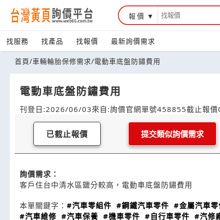
報價
找服務
找產品
找報價
最新詢價需求
首頁
/
車輛輪胎保修需求
/
電動車底盤防鏽費用
電動車底盤防鏽費用
刊登日:2026/06/03
來自:詢價官網
單號458855
截止報價0
已截止報價
提交類似詢價需求
詢價需求：
客戶住台中清水區鹽分較高，電動車底盤防鏽費用
本單關鍵字：
#汽車零組件
#鋼鐵汽車零件
#金屬汽車零
#汽車維修
#汽車保養
#機車零件
#自行車零件
#汽修