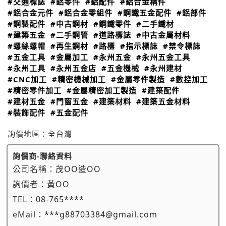
#交通標誌
#鋁零件
#鋁配件
#鋁合金構件
#鋁合金元件
#鋁合金零組件
#鋼鐵五金配件
#鋁部件
#鋼製配件
#中古鋼材
#鋼鐵零件
#二手鐵材
#建築五金
#二手鋼管
#道路標誌
#中古金屬材料
#螺絲螺帽
#再生鋼材
#路標
#指示標誌
#禁令標誌
#五金工具
#金屬加工
#永州五金
#永州五金工具
#永州工具
#永州五金店
#五金機械
#永州建材
#CNC加工
#精密機械加工
#金屬零件製造
#數控加工
#精密零件加工
#金屬精密加工製造
#建築配件
#建材五金
#門窗五金
#建築材料
#建築五金材料
#裝飾配件
#五金配件
詢價地區：
全台灣
詢價商-聯絡資料
公司名稱：
茂OO造OO
詢價者：
黃OO
TEL：
08-765****
eMail：
***g88703384@gmail.com