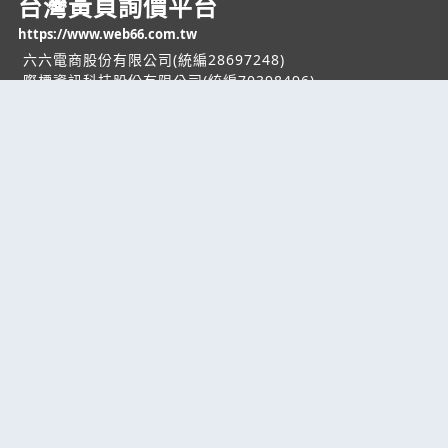
台灣黃頁詢價平台
https://www.web66.com.tw
六六電商股份有限公司(統編28697248)
際標資訊科技股份有限公司(統編70398496)
熱門服務
企業服務
幫助
找服務
付費服務
客服中心
找產品
加入我們
服務條款/隱私權
政策
產業資訊
管理中心
要報價
要詢價
聯名網站
六六工商服務網
六六工商詢價服務網
JB產品網
六六黃頁