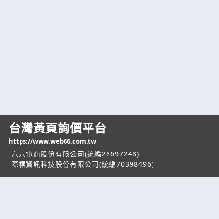
台灣黃頁詢價平台
https://www.web66.com.tw
六六電商股份有限公司(統編28697248)
際標資訊科技股份有限公司(統編70398496)
熱門服務
企業服務
幫助
找服務
付費服務
客服中心